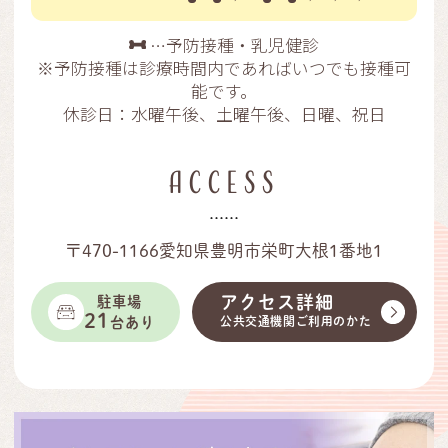
ホームページをリニューアルしまし
…予防接種・乳児健診
た、今後ともよろしくお願いいたしま
※予防接種は診療時間内であればいつでも接種可
能です。
す。
休診日：水曜午後、土曜午後、日曜、祝日
ACCESS
〒470-1166愛知県豊明市栄町大根1番地1
アクセス詳細
駐車場
21
台あり
公共交通機関ご利用のかた