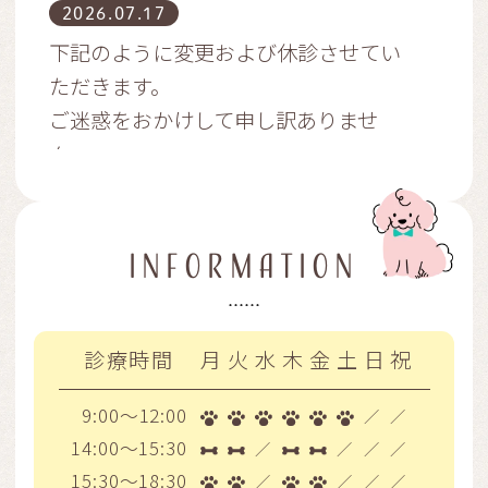
2026.07.17
下記のように変更および休診させてい
ただきます。
ご迷惑をおかけして申し訳ありませ
ん。
INFORMATION
診療時間
月
火
水
木
金
土
日
祝
9:00～12:00
ダウンロードはこちら
／
／
14:00～15:30
／
／
／
／
15:30～18:30
／
／
／
／
2026.06.25